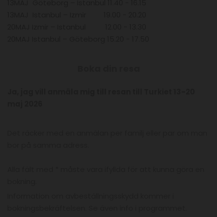
13MAJ Göteborg – Istanbul 11.40 - 16.15
13MAJ Istanbul – Izmir 19.00 - 20.20
20MAJ Izmir – Istanbul 12.00 - 13.30
20MAJ Istanbul – Göteborg 15.20 - 17.50
Boka din resa
Ja, jag vill anmäla mig till resan till Turkiet 13-20
maj 2026
Det räcker med en anmälan per familj eller par om man
bor på samma adress.
Alla fält med * måste vara ifyllda för att kunna göra en
bokning.
Information om avbeställningsskydd kommer i
bokningsbekräftelsen. Se även info i programmet.