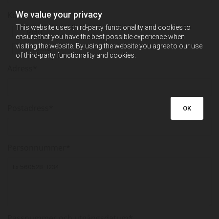
We value your privacy
Kön*
This website uses third-party functionality and cookies to
Man
ensure that you have the best possible experience when
visiting the website. By using the website you agree to our use
Kvinna
of third-party functionality and cookies.
Adress*
Postadress*
OK
Personnummer*
Passnummer och utgångsdatum*