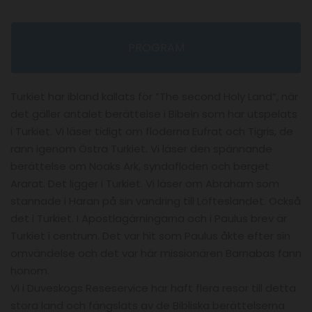
PROGRAM
Turkiet har ibland kallats för ”The second Holy Land”, när
det gäller antalet berättelse i Bibeln som har utspelats
i Turkiet. Vi läser tidigt om floderna Eufrat och Tigris, de
rann igenom Östra Turkiet. Vi läser den spännande
berättelse om Noaks Ark, syndafloden och berget
Ararat. Det ligger i Turkiet. Vi läser om Abraham som
stannade i Haran på sin vandring till Löfteslandet. Också
det i Turkiet. I Apostlagärningarna och i Paulus brev är
Turkiet i centrum. Det var hit som Paulus åkte efter sin
omvändelse och det var här missionären Barnabas fann
honom.
Vi i Duveskogs Reseservice har haft flera resor till detta
stora land och fängslats av de Bibliska berättelserna