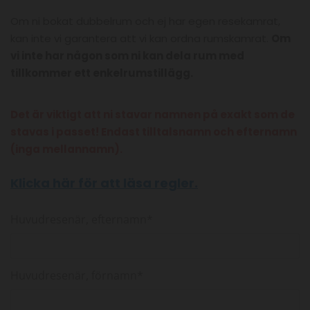
Om ni bokat dubbelrum och ej har egen resekamrat,
kan inte vi garantera att vi kan ordna rumskamrat.
Om
vi inte har någon som ni kan dela rum med
tillkommer ett enkelrumstillägg.
Det är viktigt att ni stavar namnen på exakt som de
stavas i passet! Endast tilltalsnamn och efternamn
(inga mellannamn).
Klicka här för att läsa regler.
Huvudresenär, efternamn*
Huvudresenär, förnamn*