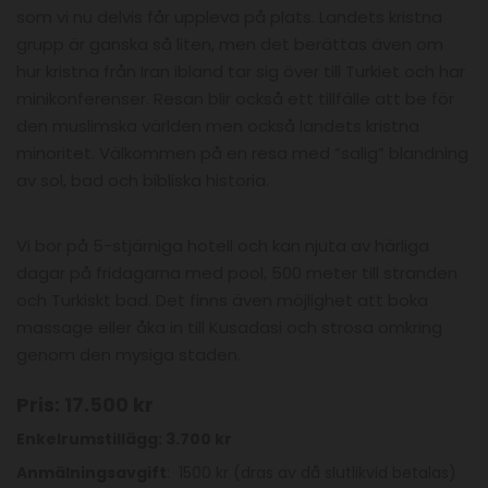
som vi nu delvis får uppleva på plats. Landets kristna
grupp är ganska så liten, men det berättas även om
hur kristna från Iran ibland tar sig över till Turkiet och har
minikonferenser. Resan blir också ett tillfälle att be för
den muslimska världen men också landets kristna
minoritet. Välkommen på en resa med ”salig” blandning
av sol, bad och bibliska historia.
Vi bor på 5-stjärniga hotell och kan njuta av härliga
dagar på fridagarna med pool, 500 meter till stranden
och Turkiskt bad. Det finns även möjlighet att boka
massage eller åka in till Kusadasi och strosa omkring
genom den mysiga staden.
Pris: 17.500 kr
Enkelrumstillägg: 3.700 kr
Anmälningsavgift
: 1500 kr (dras av då slutlikvid betalas)