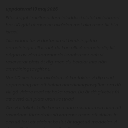
uppdaterad 19 maj 2026
Efter kriget i mellanöstern inleddes i slutet av februari
har UD gått ut med en avrådan mot alla resor till bl.a.
Israel.
Tills vidare tar vi därför emot bindningsfria
anmälningar till Israel, du kan alltså anmäla dig till
någon av våra kommande Israel-resor och vi
reserverar plats åt dig, men du betalar inte nån
anmälningsavgift nu.
När UD sen häver avrådan så kontaktar vi dig med
uppmaning om att betala anmälningsavgiften om då
vill gå vidare med att boka resan. Du är då givetvis fri
att avstå din plats utan kostnad.
Om vi istället skulle komma nära resdatumen utan att
reseråden förändrats så kommer resan att ställas in
och så fort ett sådant beslut är taget så meddelar vi