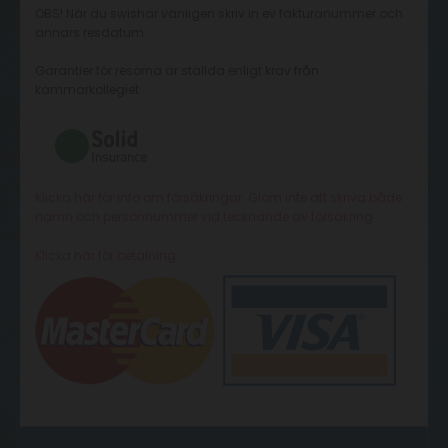
OBS! När du swishar vänligen skriv in ev fakturanummer och
annars resdatum
Garantier för resorna är ställda enligt krav från
kammarkollegiet
Klicka här för info om försäkringar. Glöm inte att skriva både
namn och personnummer vid tecknande av försäkring
Klicka här för betalning