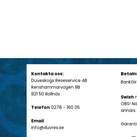
Kontakta oss:
Betaln
Duveskogs Reseservice AB
BankGir
Renshammarvägen 8B
821 50 Bollnäs
Swish
n
OBS! Nä
Telefon
0278 - 160 05
annars
Email
:
Garanti
info@duvres.se