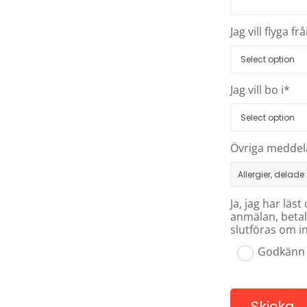
Jag vill flyga fr
Jag vill bo i*
Övriga meddel
Ja, jag har lä
anmälan, betal
slutföras om i
Godkänn