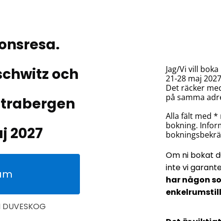
onsresa.
Jag/Vi vill bok
chwitz och
21-28 maj 2027
Det räcker med
på samma adr
atrabergen
Alla fält med *
bokning. Info
j 2027
bokningsbekräf
Om ni bokat d
inte vi garan
am
har någon so
enkelrumstil
NI DUVESKOG