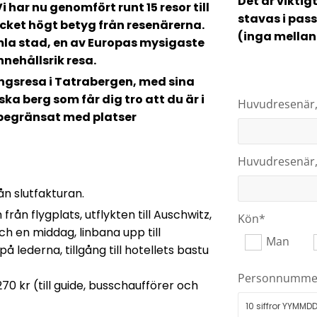
Det är vikti
i har nu genomfört runt 15 resor till
stavas i pas
ket högt betyg från resenärerna.
(inga mella
mla stad, en av Europas mysigaste
nnehållsrik resa.
ngsresa i Tatrabergen, med sina
 berg som får dig tro att du är i
Huvudresenär
egränsat med platser
Huvudresenär
ån slutfakturan.
h från flygplats, utflykten till Auschwitz,
Kön*
ch en middag, linbana upp till
Man
 lederna, tillgång till hotellets bastu
Personnumme
 kr (till guide, busschaufförer och