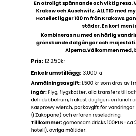
En otroligt spännande och viktig resa. V
Krakow och Auschwitz, ALLTID med myc
Hotellet ligger 100 m från Krakows ga
städer. En kort men i
Kombineras nu med en härlig vandri
grönskande dalgångar och majestätiska
Alperna.Välkommen med, b
Pris:
12.250kr
Enkelrumstillägg:
3.000 kr
Anmälningsavgift:
1.500 kr som dras av fr
Ingår:
Flyg, flygskatter, alla transfers till oc
del i dubbelrum, frukost dagligen, en lunch o
Kasprowy wierch, parkavgift för vandringar på
(i Zakopane) och erfaren reseledning.
Tillkommer:
gemensam dricks 100PLN=ca 270
hotell), övriga måltider.