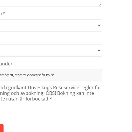
ån*
anden:
st och godkänt Duveskogs Reseservice regler för
ning och avbokning. OBS! Bokning kan inte
nte rutan är förbockad.*