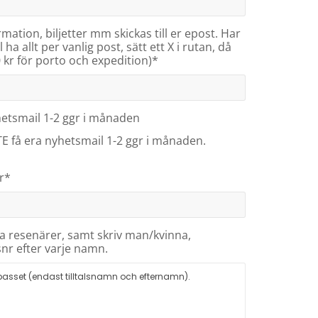
ormation, biljetter mm skickas till er epost. Har
l ha allt per vanlig post, sätt ett X i rutan, då
 kr för porto och expedition)*
yhetsmail 1-2 ggr i månaden
INTE få era nyhetsmail 1-2 ggr i månaden.
r*
 resenärer, samt skriv man/kvinna,
nr efter varje namn.