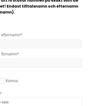
gt att ni stavar namnen på exakt som de
set! Endast tilltalsnamn och efternamn
nnamn).
, efternamn*
, förnamn*
Kvinna
r