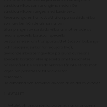
särskilda villkor, som är angivna nedan. De
särskilda villkoren anges med kursiv text.
Researrangören har rätt att tillämpa särskilda villkor
som avviker från de allmänna, om
tillämpningen av särskilda villkor är motiverade av
resans speciella karaktär, speciella
bestämmelser om transportsättet (såsom boknings-
och försäljningsvillkor för reguljära flyg),
avvikande inkvarteringsvillkor på grund av resans
speciella karaktär eller speciella omständigheter
på resmålet. De särskilda villkoren får inte strida mot
lagen om paketresor till nackdel för
resenären.
De allmänna och särskilda villkoren är en del av avtalet.
1. AVTALET
1.1 Avtalet blir bindande för parterna när arrangören