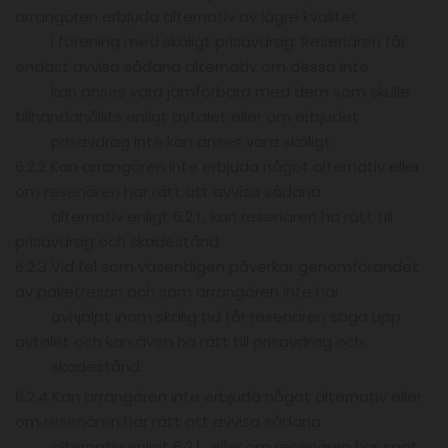
arrangören erbjuda alternativ av lägre kvalitet
i förening med skäligt prisavdrag. Resenären får
endast avvisa sådana alternativ om dessa inte
kan anses vara jämförbara med dem som skulle
tillhandahållits enligt avtalet eller om erbjudet
prisavdrag inte kan anses vara skäligt.
6.2.2 Kan arrangören inte erbjuda något alternativ eller
om resenären har rätt att avvisa sådana
alternativ enligt 6.2.1., kan resenären ha rätt till
prisavdrag och skadestånd.
6.2.3 Vid fel som väsentligen påverkar genomförandet
av paketresan och som arrangören inte har
avhjälpt inom skälig tid får resenären säga upp
avtalet och kan även ha rätt till prisavdrag och
skadestånd.
6.2.4 Kan arrangören inte erbjuda något alternativ eller
om resenären har rätt att avvisa sådana
alternativ enligt 6.2.1., eller om resenären har sagt