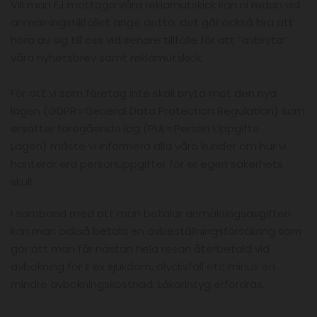
Vill man EJ mottaga våra reklamutskick kan ni redan vid
anmälningstillfället ange detta, det går också bra att
höra av sig till oss vid senare tillfälle för att ”avbryta”
våra nyhetsbrev samt reklamutskick.
För att vi som företag inte skall bryta mot den nya
lagen (GDPR=General Data Protection Regulation) som
ersätter föregående lag (PUL=Person Uppgifts
Lagen) måste vi informera alla våra kunder om hur vi
hanterar era personuppgifter för er egen säkerhets
skull.
I samband med att man betalar anmälningsavgiften
kan man också betala en avbeställningsförsäkring som
gör att man får nästan hela resan återbetald vid
avbokning för t ex sjukdom, olycksfall etc minus en
mindre avbokningskostnad. Läkarintyg erfordras.