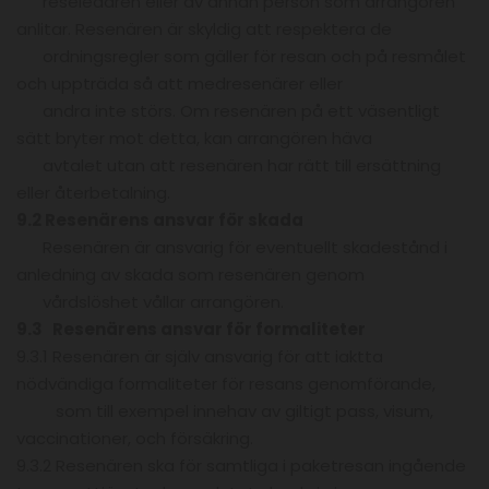
reseledaren eller av annan person som arrangören
anlitar. Resenären är skyldig att respektera de
ordningsregler som gäller för resan och på resmålet
och uppträda så att medresenärer eller
andra inte störs. Om resenären på ett väsentligt
sätt bryter mot detta, kan arrangören häva
avtalet utan att resenären har rätt till ersättning
eller återbetalning.
9.2 Resenärens ansvar för skada
Resenären är ansvarig för eventuellt skadestånd i
anledning av skada som resenären genom
vårdslöshet vållar arrangören.
9.3 Resenärens ansvar för formaliteter
9.3.1 Resenären är själv ansvarig för att iaktta
nödvändiga formaliteter för resans genomförande,
som till exempel innehav av giltigt pass, visum,
vaccinationer, och försäkring.
9.3.2 Resenären ska för samtliga i paketresan ingående