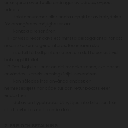
arrangören eventuella ändringar av adress, e-post
adress,
telefonnummer eller andra uppgifter av betydelse
för arrangörens möjligheter att
kontakta resenären.
1.11 För vissa resor krävs ett minsta deltagarantal för att
resan ska kunna genomföras. Resenären ska
i så fall få tydlig information om detta senast vid
bokningstillfället.
1.12 Om flygbiljetter är en del av paketresan, ska dessa
användas i korrekt ordningsföljd. Resenären
kan således inte använda endast en
hemresebiljett när både tur och retur bokats eller
endast en
del av en flygsträcka. Utnyttjas inte biljetten från
start, avbokas resterande delar.
2. PRIS OCH BETALNING