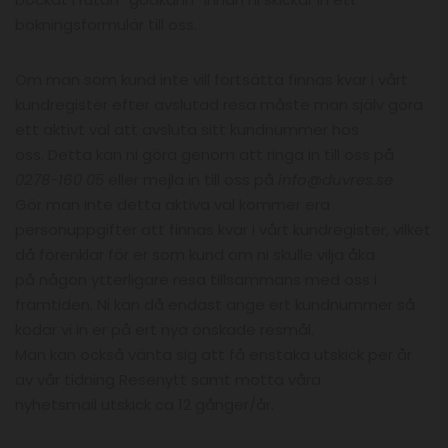
bokningsformulär till oss.
Om man som kund inte vill fortsätta finnas kvar i vårt
kundregister efter avslutad resa måste man själv göra
ett aktivt val att avsluta sitt kundnummer hos
oss. Detta kan ni göra genom att ringa in till oss på
0278-160 05
eller mejla in till oss på
info@duvres.se
Gör man inte detta aktiva val kommer era
personuppgifter att finnas kvar i vårt kundregister, vilket
då förenklar för er som kund om ni skulle vilja åka
på någon ytterligare resa tillsammans med oss i
framtiden. Ni kan då endast ange ert kundnummer så
kodar vi in er på ert nya önskade resmål.
Man kan också vänta sig att få enstaka utskick per år
av vår tidning Resenytt samt motta våra
nyhetsmail utskick ca 12 gånger/år.