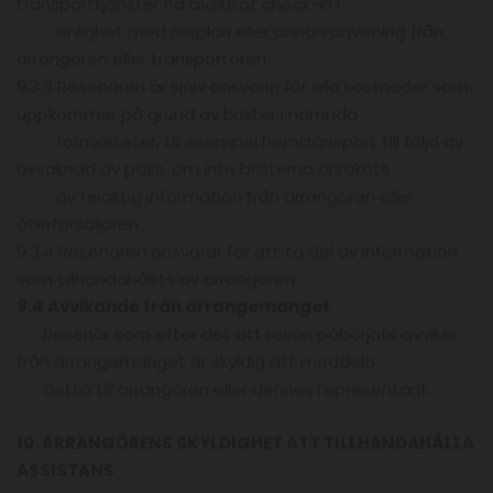
transporttjänster ha avslutat check-in i
enlighet med resplan eller annan anvisning från
arrangören eller transportören.
9.3.3 Resenären är själv ansvarig för alla kostnader som
uppkommer på grund av brister i nämnda
formaliteter, till exempel hemtransport till följd av
avsaknad av pass, om inte bristerna orsakats
av felaktig information från arrangören eller
återförsäljaren.
9.3.4 Resenären ansvarar för att ta del av information
som tillhandahållits av arrangören.
9.4 Avvikande från arrangemanget
Resenär som efter det att resan påbörjats avviker
från arrangemanget är skyldig att meddela
detta till arrangören eller dennes representant.
10. ARRANGÖRENS SKYLDIGHET ATT TILLHANDAHÅLLA
ASSISTANS