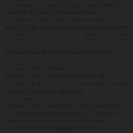
Arrangören kan uppställa skäliga standardiserade
avbeställningsavgifter baserade på tidpunkten
för avbeställningen. Om arrangören inte har
uppställt några standardiserade avbeställningsavgifter,
har arrangören rätt till en skälig avbeställningsavgift.
4. RESENÄRENS RÄTT ATT ÖVERLÅTA AVTALET
4.1 Resenären får överlåta avtalet till någon som
uppfyller alla villkor för att få delta i resan. Ett
sådant villkor kan t.ex. vara att transportföretag eller
annan som arrangören anlitat enligt
gällande regler ska godta byte av resenär.
Resenären måste i skälig tid före avresan underrätta
arrangören eller återförsäljaren om överlåtelsen.
Underrättelse som gjorts senast sju dagar före
avresa anses alltid ha gjorts i skälig tid.