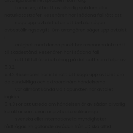
allvarliga säkerhetsproblem som krig,
terrorism, utbrott av allvarlig sjukdom eller
naturkatastrofer. Resenären har i sådana fall rätt att
säga upp avtalet utan att betala någon
avbeställningsavgift. Om arrangören säger upp avtalet
i
enlighet med denna punkt har resenären inte rätt
till skadestånd. Resenären har i sådana fall
rätt till full återbetalning på det sätt som följer av
5.3.2.
5.4.2 Resenären har inte rätt att säga upp avtalet om
de oundvikliga och extraordinära händelserna
var allmänt kända vid tidpunkten när avtalet
ingicks.
5.4.3 För att utreda om händelsen är av sådan allvarlig
karaktär som ovan angivits ska sakkunniga
svenska eller internationella myndigheter
rådfrågas. En gällande avrådan från UD ska alltid