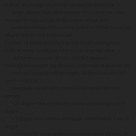
anlitat, är arrangören fri från skadeståndsansvar
enligt dessa resevillkor endast om också den som
arrangören har anlitat skulle vara fri enligt den
bestämmelsen. Detsamma gäller om felet beror på
någon annan i ett tidigare led.
7.4 Rätt till skadestånd på grund av att arrangören
ställt in resan föreligger inte om arrangören visar
att färre personer än ett i avtalet angivet
minimiantal anmält sig till resan och resenären inom en
i avtalet angiven tid skriftligen underrättas om att
resan ställts in.
Meddelande om att en resa ställs in ska lämnas
senast
• 20 dagar före avresa om resan varar längre än 6
dagar
• 7 dagar före avresa om resan varar mellan 2 och 6
dagar
• 48 timmar innan avresa om resan varar kortare än