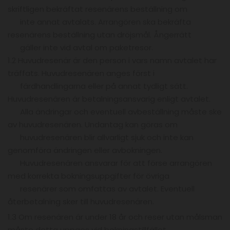
skriftligen bekräftat resenärens beställning om
inte annat avtalats. Arrangören ska bekräfta
resenärens beställning utan dröjsmål. Ångerrätt
gäller inte vid avtal om paketresor.
1.2 Huvudresenär är den person i vars namn avtalet har
träffats. Huvudresenären anges först i
färdhandlingarna eller på annat tydligt sätt.
Huvudresenären är betalningsansvarig enligt avtalet.
Alla ändringar och eventuell avbeställning måste ske
av huvudresenären. Undantag kan göras om
huvudresenären blir allvarligt sjuk och inte kan
genomföra ändringen eller avbokningen.
Huvudresenären ansvarar för att förse arrangören
med korrekta bokningsuppgifter för övriga
resenärer som omfattas av avtalet. Eventuell
återbetalning sker till huvudresenären.
1.3 Om resenären är under 18 år och reser utan målsman
måste detta uppges vid bokningstillfället.