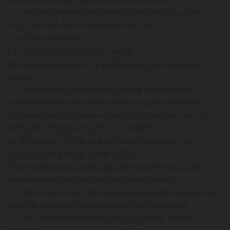
Vissa resor kan kräva åldersgräns som kan vara
högre än 18 år. Information lämnas vid
bokningstillfället.
1.4 Tiderna för avresa och hemresa i
bokningsbekräftelsen är preliminära. Arrangören ska
snarast
och om möjligt senast 20 dagar före avresan
precisera de avgångstider som ska gälla för resan.
1.5 Arrangören ska lämna allmän information om vad
som gäller i fråga om pass och visum.
1.6 Arrangören ska lämna allmän information om
hälsobestämmelser för resmålet.
1.7 Anslutningsresa eller specialarrangemang ingår i
paketreseavtalet endast om dessa bokats
tillsammans och vid ett och samma tillfälle med de
tjänster som ingår i paketresan eller om dessa
sålts tillsammans med övriga tjänster för ett