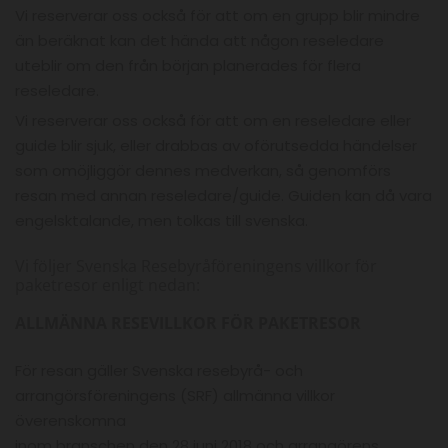
Vi reserverar oss också för att om en grupp blir mindre
än beräknat kan det hända att någon reseledare
uteblir om den från början planerades för flera
reseledare.
Vi reserverar oss också för att om en reseledare eller
guide blir sjuk, eller drabbas av oförutsedda händelser
som omöjliggör dennes medverkan, så genomförs
resan med annan reseledare/guide. Guiden kan då vara
engelsktalande, men tolkas till svenska.
Vi följer Svenska Resebyråföreningens villkor för
paketresor enligt nedan:
ALLMÄNNA RESEVILLKOR FÖR PAKETRESOR
För resan gäller Svenska resebyrå- och
arrangörsföreningens (SRF) allmänna villkor
överenskomna
inom branschen den 28 juni 2018 och arrangörens