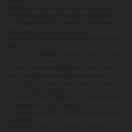
totalpris.
1.8 Eventuella önskemål eller särskilda tjänster på
resenärens begäran ingår i avtalet endast om dessa
uttryckligen bekräftats skriftligen av arrangören.
1.9 Resenären är skyldig att kontrollera
bokningsbekräftelsen/resehandlingarna så snart de
erhållits
och att alla uppgifter stämmer inklusive att namn är
rättstavade och överensstämmer med
passet. Eventuella felaktigheter måste påtalas
snarast. Arrangören förbehåller sig rätten att ta ut
en avgift motsvarande den faktiska kostnaden för
att rätta felaktiga uppgifter jämte en skälig
ersättning för det merarbete som rättelsen medför.
Om felaktighet beror på arrangören eller
någon denne anlitat, ska rättelse ske utan kostnad
för resenären.
1.10 Huvudresenären ska omgående meddela