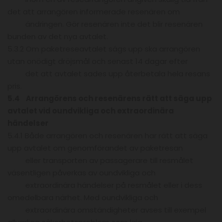
det att arrangören informerade resenären om
ändringen. Gör resenären inte det blir resenären
bunden av det nya avtalet.
5.3.2 Om paketreseavtalet sägs upp ska arrangören
utan onödigt dröjsmål och senast 14 dagar efter
det att avtalet sades upp återbetala hela resans
pris.
5.4 Arrangörens och resenärens rätt att säga upp
avtalet vid oundvikliga och extraordinära
händelser
5.4.1 Både arrangören och resenären har rätt att säga
upp avtalet om genomförandet av paketresan
eller transporten av passagerare till resmålet
väsentligen påverkas av oundvikliga och
extraordinära händelser på resmålet eller i dess
omedelbara närhet. Med oundvikliga och
extraordinära omständigheter avses till exempel