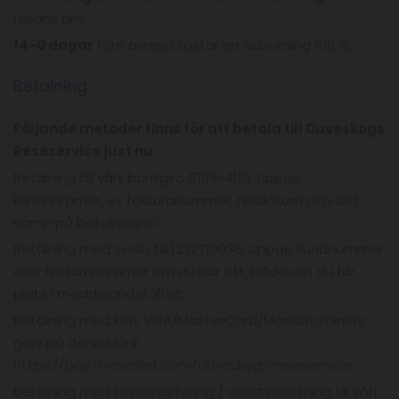
resans pris.
14-0 dagar
före avresa kostar en avbokning 100 %.
Betalning
Följande metoder finns för att betala till Duveskogs
Reseservice just nu:
Betalning till vårt bankgiro 5199-4119. Uppge
kundnummer, ev fakturanummer, resdatum och ditt
namn på betalningen.
Betalning med swish till 1232710036. Uppge kundnummer
eller fakturanummer om du har ett, båda om du får
plats i meddelandefältet.
Betalning med kort VISA/MasterCard/Maestro/Diners
görs på denna länk
https://pay.vivawallet.com/duveskogs-reseservice
Betalning med banköverföring / direktinsättning till vårt