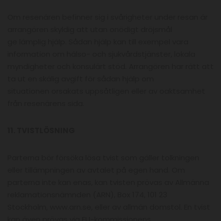
Om resenären befinner sig i svårigheter under resan är
arrangören skyldig att utan onödigt dröjsmål
ge lämplig hjälp. Sådan hjälp kan till exempel vara
information om hälso- och sjukvårdstjänster, lokala
myndigheter och konsulärt stöd. Arrangören har rätt att
ta ut en skälig avgift för sådan hjälp om
situationen orsakats uppsåtligen eller av oaktsamhet
från resenärens sida.
11. TVISTLÖSNING
Parterna bör försöka lösa tvist som gäller tolkningen
eller tillämpningen av avtalet på egen hand. Om
parterna inte kan enas, kan tvisten prövas av Allmänna
reklamationsnämnden (ARN), Box 174, 101 23
Stockholm, www.arn.se, eller av allmän domstol. En tvist
kan även prövas via EU-kommissionens