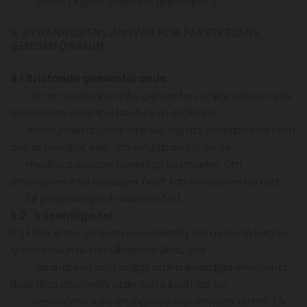
anses utgöra grund för uppsägning.
6. ARRANGÖRENS ANSVAR FÖR PAKETRESANS
GENOMFÖRANDE
6.1 Bristande genomförande
Om en resetjänst inte genomförs enligt avtalet ska
arrangören avhjälpa felet inom skälig tid.
Arrangören är dock inte skyldig att avhjälpa felet om
det är omöjligt eller om avhjälpandet skulle
medföra oproportionerliga kostnader. Om
arrangören inte avhjälper felet kan resenären ha rätt
till prisavdrag och skadestånd.
6.2 Väsentliga fel
6.2.1 Om efter avresan en väsentlig del av de avtalade
tjänsterna inte kan tillhandahållas, ska
arrangören om möjligt ordna likvärdiga eller minst
likvärdiga alternativ utan extra kostnad för
resenären. Kan arrangören inte erbjuda detta, får