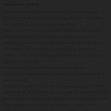
Sekretess-policy
För att kunna fullfölja en bokning genom Duveskogs
Reseservice AB behöver vi att ni godkänner våra villkor
för hantering utav era personuppgifter.
Detta för att vi kommer behöva skicka en del av era
personuppgifter vidare till en tredje part så som
flygbolag samt hotellen till det land ni väljer att resa.
Då många av våra resor går till ett land utanför EU
måste vi har våra kunders godkännande för att kunna
fullfölja en bokning.
Med personuppgifter menar vi namn, adress,
telefonnummer, e-postadress samt personnummer &
passnummer.
Vi kommer enbart använda era personuppgifter till de
ändamål de är avsedda för, i vårt fall för att kunna göra
en komplett bokning av er önskade resa med hotell och
flyg. I enlighet med GDPR godkänner ni detta då ni
bockat i rutan ”godkänn” innan ni skickar in ett