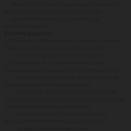
skadestånd. Vid väsentliga ändringar av resan ska
resenären, om möjligt, erbjudas en alternativ
resa eller rätt att säga upp avtalet utan
avbeställningsavgift.
5.2 Ändring av priset
5.2.1 Arrangören får höja priset för resan om höjningen
beror på ändringar i bränslekostnader, skatter
och offentliga avgifter eller valutakurser.
5.2.2 Resans pris får höjas med ett belopp som
motsvarar resenärens andel av den kostnadsökning
som arrangören drabbas av. Rätt till prishöjning
föreligger endast om kostnadsökningen
sammanlagt överstiger 100 kronor per bokning.
5.2.3 Resans pris ska sänkas om arrangörens kostnader,
av skäl som angivits ovan, minskar med
sammanlagt minst 100 kronor per bokning.
Arrangören får vid prissänkning göra avdrag för
faktiska administrativa kostnader.