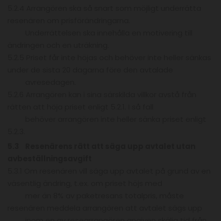
5.2.4 Arrangören ska så snart som möjligt underrätta
resenären om prisförändringarna.
Underrättelsen ska innehålla en motivering till
ändringen och en uträkning.
5.2.5 Priset får inte höjas och behöver inte heller sänkas
under de sista 20 dagarna före den avtalade
avresedagen.
5.2.6 Arrangören kan i sina särskilda villkor avstå från
rätten att höja priset enligt 5.2.1. I så fall
behöver arrangören inte heller sänka priset enligt
5.2.3.
5.3 Resenärens rätt att säga upp avtalet utan
avbeställningsavgift
5.3.1 Om resenären vill säga upp avtalet på grund av en
väsentlig ändring, t.ex. om priset höjs med
mer än 8% av paketresans totalpris, måste
resenären meddela arrangören att avtalet sägs upp
inom en av researrangören angiven skälig tid från