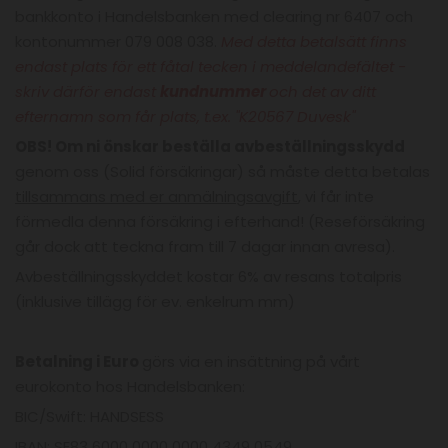
bankkonto i Handelsbanken med clearing nr 6407 och
kontonummer 079 008 038.
Med detta betalsätt finns
endast plats för ett fåtal tecken i meddelandefältet -
skriv därför endast
kundnummer
och det av ditt
efternamn som får plats, t.ex. "K20567 Duvesk"
OBS! Om ni önskar beställa avbeställningsskydd
genom oss (Solid försäkringar) så måste detta betalas
tillsammans med er anmälningsavgift
, vi får inte
förmedla denna försäkring i efterhand! (Reseförsäkring
går dock att teckna fram till 7 dagar innan avresa).
Avbeställningsskyddet kostar 6% av resans totalpris
(inklusive tillägg för ev. enkelrum mm)
Betalning i Euro
görs via en insättning på vårt
eurokonto hos Handelsbanken:
BIC/Swift: HANDSESS
IBAN: SE83 6000 0000 0000 4349 0549