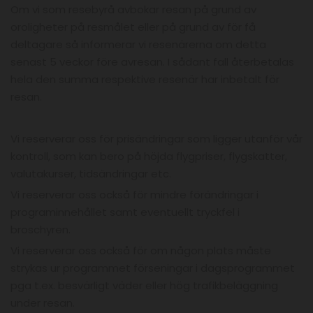
Om vi som resebyrå avbokar resan på grund av
oroligheter på resmålet eller på grund av för få
deltagare så informerar vi resenärerna om detta
senast 5 veckor före avresan. I sådant fall återbetalas
hela den summa respektive resenär har inbetalt för
resan.
Vi reserverar oss för prisändringar som ligger utanför vår
kontroll, som kan bero på höjda flygpriser, flygskatter,
valutakurser, tidsändringar etc.
Vi reserverar oss också för mindre förändringar i
programinnehållet samt eventuellt tryckfel i
broschyren.
Vi reserverar oss också för om någon plats måste
strykas ur programmet förseningar i dagsprogrammet
pga t.ex. besvärligt väder eller hög trafikbeläggning
under resan.