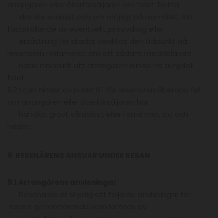
arrangören eller återförsäljaren om felet. Detta
ska ske snarast och om möjligt på resmålet. Vid
fastställande av eventuellt prisavdrag eller
ersättning för skador beaktas den tidpunkt då
resenären reklamerat om ett sådant meddelande
hade inneburit att arrangören kunde ha avhjälpt
felet.
8.2 Utan hinder av punkt 8.1 får resenären åberopa fel
om arrangören eller återförsäljaren har
handlat grovt vårdslöst eller i strid mot tro och
heder.
9. RESENÄRENS ANSVAR UNDER RESAN
9.1 Arrangörens anvisningar
Resenären är skyldig att följa de anvisningar för
resans genomförande som lämnas av