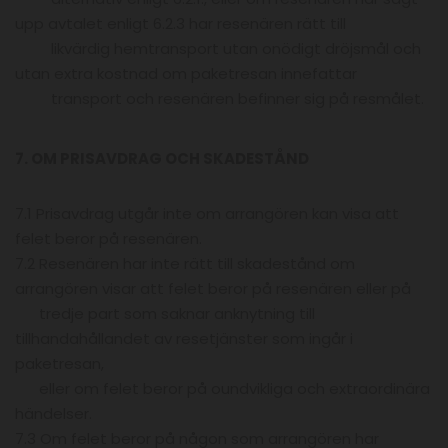
upp avtalet enligt 6.2.3 har resenären rätt till
likvärdig hemtransport utan onödigt dröjsmål och
utan extra kostnad om paketresan innefattar
transport och resenären befinner sig på resmålet.
7. OM PRISAVDRAG OCH SKADESTÅND
7.1 Prisavdrag utgår inte om arrangören kan visa att
felet beror på resenären.
7.2 Resenären har inte rätt till skadestånd om
arrangören visar att felet beror på resenären eller på
tredje part som saknar anknytning till
tillhandahållandet av resetjänster som ingår i
paketresan,
eller om felet beror på oundvikliga och extraordinära
händelser.
7.3 Om felet beror på någon som arrangören har