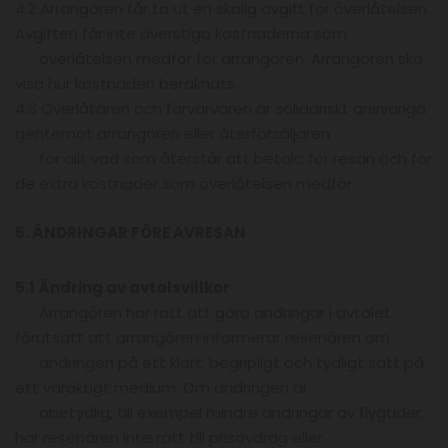
4.2 Arrangören får ta ut en skälig avgift för överlåtelsen.
Avgiften får inte överstiga kostnaderna som
överlåtelsen medför för arrangören. Arrangören ska
visa hur kostnaden beräknats.
4.3 Överlåtaren och förvärvaren är solidariskt ansvariga
gentemot arrangören eller återförsäljaren
för allt vad som återstår att betala för resan och för
de extra kostnader som överlåtelsen medför.
5. ÄNDRINGAR FÖRE AVRESAN
5.1 Ändring av avtalsvillkor
Arrangören har rätt att göra ändringar i avtalet
förutsatt att arrangören informerar resenären om
ändringen på ett klart, begripligt och tydligt sätt på
ett varaktigt medium. Om ändringen är
obetydlig, till exempel mindre ändringar av flygtider,
har resenären inte rätt till prisavdrag eller