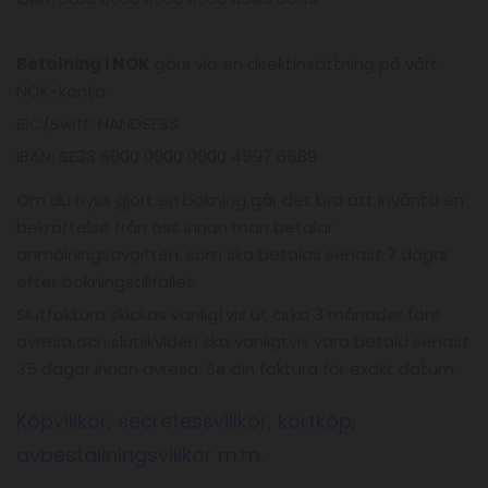
Betalning i NOK
görs via en direktinsättning på vårt
NOK-konto:
BIC/Swift: HANDSESS
IBAN: SE33 6000 0000 0000 4597 6589
Om du nyss gjort en bokning går det bra att invänta en
bekräftelse från oss innan man betalar
anmälningsavgiften, som ska betalas senast 7 dagar
efter bokningstillfället.
Slutfaktura skickas vanligtvis ut cirka 3 månader före
avresa och slutlikviden ska vanligtvis vara betald senast
35 dagar innan avresa. Se din faktura för exakt datum.
Köpvillkor, secretessvillkor, kortköp,
avbeställningsvillkor m.m.