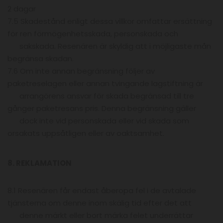
2 dagar
7.5 Skadestånd enligt dessa villkor omfattar ersättning
för ren förmögenhetsskada, personskada och
sakskada. Resenären är skyldig att i möjligaste mån
begränsa skadan.
7.6 Om inte annan begränsning följer av
paketreselagen eller annan tvingande lagstiftning är
arrangörens ansvar för skada begränsad till tre
gånger paketresans pris. Denna begränsning gäller
dock inte vid personskada eller vid skada som
orsakats uppsåtligen eller av oaktsamhet.
8. REKLAMATION
8.1 Resenären får endast åberopa fel i de avtalade
tjänsterna om denne inom skälig tid efter det att
denne märkt eller bort märka felet underrättar