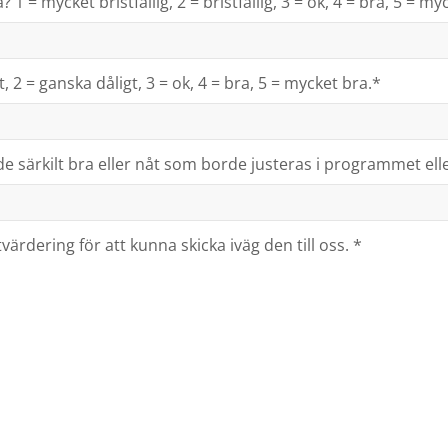
1 = mycket bristfällig, 2 = bristfällig, 3 = ok, 4 = bra, 5 = m
, 2 = ganska dåligt, 3 = ok, 4 = bra, 5 = mycket bra.*
 särkilt bra eller nåt som borde justeras i programmet ell
ärdering för att kunna skicka iväg den till oss. *