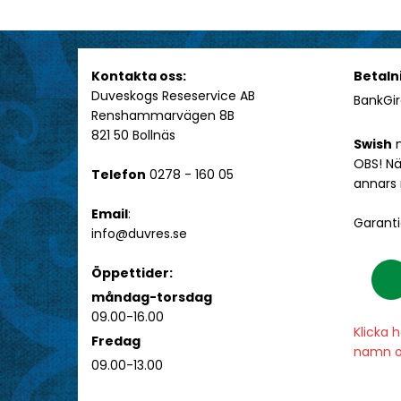
Kontakta oss:
Betaln
Duveskogs Reseservice AB
BankGir
Renshammarvägen 8B
821 50 Bollnäs
Swish
n
OBS! Nä
Telefon
0278 - 160 05
annars
Email
:
Garanti
info@duvres.se
Öppettider:
måndag-torsdag
09.00-16.00
Klicka 
Fredag
namn o
09.00-13.00