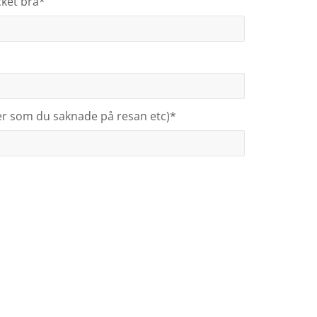
ycket bra*
er som du saknade på resan etc)*