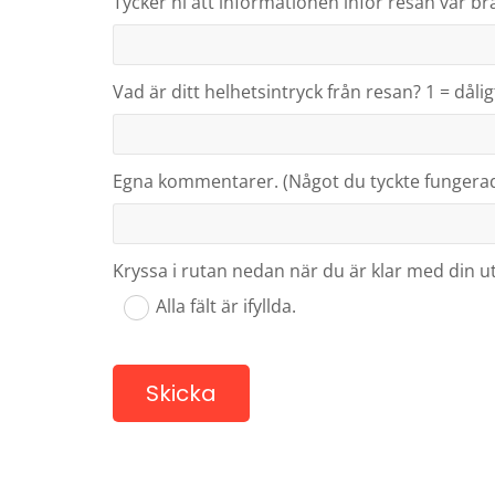
Tycker ni att informationen inför resan var bra? 
Vad är ditt helhetsintryck från resan? 1 = dåligt
Egna kommentarer. (Något du tyckte fungerade
Kryssa i rutan nedan när du är klar med din utv
Alla fält är ifyllda.